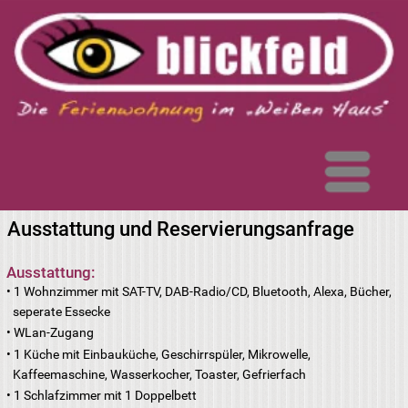
Menü
Ausstattung und Reservierungsanfrage
Ausstattung:
1 Wohnzimmer mit SAT-TV, DAB-Radio/CD, Bluetooth, Alexa, Bücher,
seperate Essecke
WLan-Zugang
1 Küche mit Einbauküche, Geschirrspüler, Mikrowelle,
Kaffeemaschine, Wasserkocher, Toaster, Gefrierfach
1 Schlafzimmer mit 1 Doppelbett
1 ausziehbares Schlafsofa im seperaten Raum (210 x 140 cm) für 1
Erwachsenen
2 Zustellbetten (1 Erwachsener, 1 Kind)
1 Dusche / Bad / WC mit Föhn, DAB-Radio
Waschmöglichkeit vorhanden
Balkon (Südlage) mit Sitzmöbel, Tisch
PKW-Stellplatz / abschließbarer Fahrradstellplatz