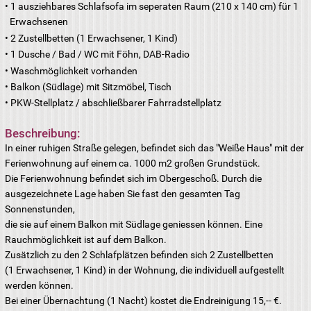
Beschreibung:
In einer ruhigen Straße gelegen, befindet sich das "Weiße Haus" mit der
Ferienwohnung auf einem ca. 1000 m
2
großen Grundstück.
Die Ferienwohnung befindet sich im Obergeschoß. Durch die
ausgezeichnete Lage haben Sie fast den gesamten Tag
Sonnenstunden,
die sie auf einem Balkon mit Südlage geniessen können. Eine
Rauchmöglichkeit ist auf dem Balkon.
Zusätzlich zu den 2 Schlafplätzen befinden sich 2 Zustellbetten
(1 Erwachsener, 1 Kind) in der Wohnung, die individuell aufgestellt
werden können.
Bei einer Übernachtung (1 Nacht) kostet die Endreinigung 15,-- €.
Das Rauchen und Haustiere sind in der Wohnung -nicht- gestattet.
Preisübersicht
Übernachtung mit 2 Personen
bei einer Person
70,00 EUR 50,00 EUR
Schlafsofa
Zustellbett
Kinderbett
Endreinigung
30,00 EUR 20,00 EUR 20,00 EUR 35,00 EUR